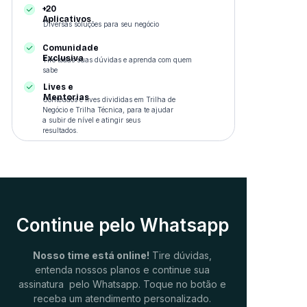
+20
Aplicativos
Diversas soluções para seu negócio
Comunidade
Exclusiva
Tire todas suas dúvidas e aprenda com quem
sabe
Lives e
Mentorias
Conteúdos e lives divididas em Trilha de
Negócio e Trilha Técnica, para te ajudar
a subir de nível e atingir seus
resultados.
Continue pelo Whatsapp
Nosso time está online!
Tire dúvidas,
entenda nossos planos e continue sua
assinatura pelo Whatsapp. Toque no botão e
receba um atendimento personalizado.