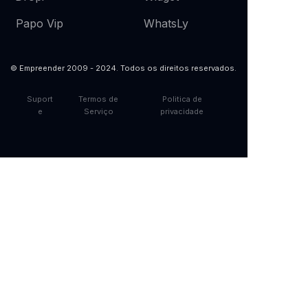
WhatsLy
Papo Vip
© Empreender 2009 - 2024. Todos os direitos reservados.
Suport
Termos de
Politica de
e
Serviço
privacidade