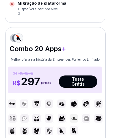
Migração de plataforma
Disponível a partir do Nível
3
Combo 20 Apps
+
Melhor oferta na história da Empreender. Por tempo Limitado.
de
R$ 1272
297
Teste
R$
por mês
Grátis