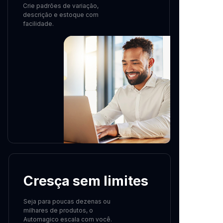
Crie padrões de variação,
descrição e estoque com
facilidade.
Cresça sem limites
Seja para poucas dezenas ou
milhares de produtos, o
Automagico escala com você.