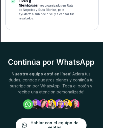
Lives y
Mentorías
Contenidos y lives organizados en Ruta
de Negocios y Ruta Técnica, para
ayudarte a subir de nivel y alcanzar tus
resultados.
Continúa por WhatsApp
Nuestro equipo está en línea!
Aclara tus
dudas, conoce nuestros planes y continúa tu
suscripción por WhatsApp. ¡Toca el botón y
recibe una atención personalizada!
Hablar con el equipo de
ventas