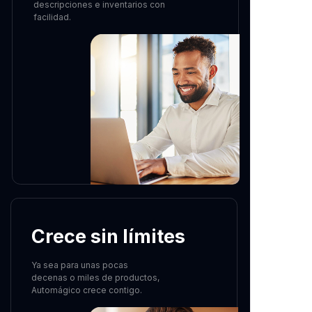
descripciones e inventarios con
facilidad.
Crece sin límites
Ya sea para unas pocas
decenas o miles de productos,
Automágico crece contigo.