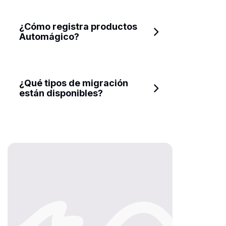
Plan Gratis
¿Cómo registra productos 
Automágico?
Nivel 1: $59,00*/mes
Nivel 2: $97,00*/mes
¿Qué tipos de migración 
están disponibles?
Nivel 3: $259,00*/mes
Nivel 4: $549,00*/mes
para
hasta 3,000 registros y
migraciones.